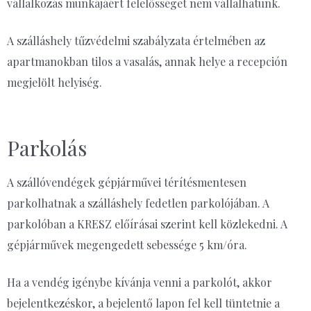
vállalkozás munkájáért felelősséget nem vállalhatunk.
A szálláshely tűzvédelmi szabályzata értelmében az
apartmanokban tilos a vasalás, annak helye a recepción
megjelölt helyiség.
Parkolás
A szállóvendégek gépjárművei térítésmentesen
parkolhatnak a szálláshely fedetlen parkolójában. A
parkolóban a KRESZ előírásai szerint kell közlekedni. A
gépjárművek megengedett sebessége 5 km/óra.
Ha a vendég igénybe kívánja venni a parkolót, akkor
bejelentkezéskor, a bejelentő lapon fel kell tüntetnie a