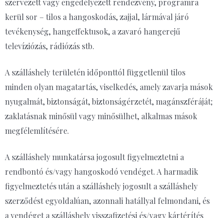
szervezett vagy engedélyezett rendezvény, programra
kerül sor – tilos a hangoskodás, zajjal, lármával járó
tevékenység, hangeffektusok, a zavaró hangerejű
televíziózás, rádiózás stb.
A szálláshely területén időponttól függetlenül tilos
minden olyan magatartás, viselkedés, amely zavarja mások
nyugalmát, biztonságát, biztonságérzetét, magánszféráját;
zaklatásnak minősül vagy minősülhet, alkalmas mások
megfélemlítésére.
A szálláshely munkatársa jogosult figyelmeztetni a
rendbontó és/vagy hangoskodó vendéget. A harmadik
figyelmeztetés után a szálláshely jogosult a szálláshely
szerződést egyoldalúan, azonnali hatállyal felmondani, és
a vendéget a szálláshely visszafizetési és/vagy kártérítés