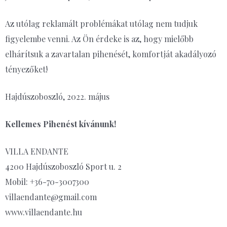
Az utólag reklamált problémákat utólag nem tudjuk
figyelembe venni. Az Ön érdeke is az, hogy mielőbb
elhárítsuk a zavartalan pihenését, komfortját akadályozó
tényezőket!
Hajdúszoboszló, 2022. május
Kellemes Pihenést kívánunk!
VILLA ENDANTE
4200 Hajdúszoboszló Sport u. 2
Mobil: +36-70-3007300
villaendante@gmail.com
www.villaendante.hu