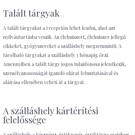
Talált tárgyak
A talált tárgyakat a recepción lehet leadni, ahol azt
nyilvántartásba veszik. Az élelmiszert, élelmiszer jellegű
cikkeket, gyógyszereket a szálláshely megsemmisíti. A
tárolható tárgyakat a szálláshely 3 hónapig őrzi.
Amennyiben a talált tárgy jogos tulajdonosa jelentkezik,
személyazonosságát igazoló okirat felmutatásával és
aláírása ellenében veheti át a tárgyat.
A szálláshely kártérítési
felelőssége
A szálláshely a készpénz, értékpapír, értéktárgy esetében