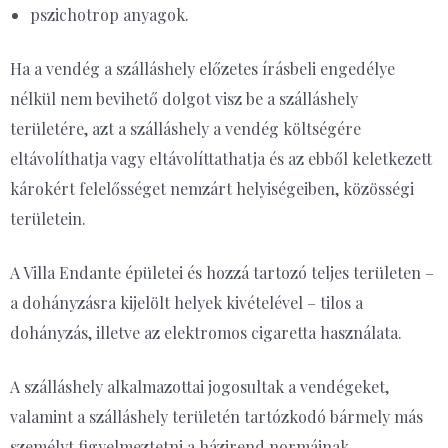
pszichotrop anyagok.
Ha a vendég a szálláshely előzetes írásbeli engedélye
nélkül nem bevihető dolgot visz be a szálláshely
területére, azt a szálláshely a vendég költségére
eltávolíthatja vagy eltávolíttathatja és az ebből keletkezett
károkért felelősséget nemzárt helyiségeiben, közösségi
területein.
A Villa Endante épületei és hozzá tartozó teljes területen –
a dohányzásra kijelölt helyek kivételével – tilos a
dohányzás, illetve az elektromos cigaretta használata.
A szálláshely alkalmazottai jogosultak a vendégeket,
valamint a szálláshely területén tartózkodó bármely más
személyt figyelmeztetni a házirend normáinak