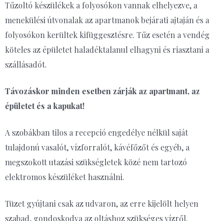
Tűzoltó készülékek a folyosókon vannak elhelyezve, a
menekülési útvonalak az apartmanok bejárati ajtaján és a
folyosókon kerültek kifüggesztésre. Tűz esetén a vendég
köteles az épületet haladéktalanul elhagyni és riasztani a
szállásadót.
Távozáskor minden esetben zárják az apartmant, az
épületet és a kapukat!
A szobákban tilos a recepció engedélye nélkül saját
tulajdonú vasalót, vízforralót, kávéfőzőt és egyéb, a
megszokott utazási szükségletek közé nem tartozó
elektromos készüléket használni.
Tüzet gyújtani csak az udvaron, az erre kijelölt helyen
szabad, gondoskodva az oltáshoz szükséges vízről.