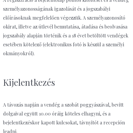
személyazonosságának igazolását és a jogszabályi
előírásoknak megfelelően végezzük. A személyazonosító
okirat, illetve az útlevél bemutatása, átadása és beolvasása
jogszabály alapján történik és a 18 évet betöltött vendégek
esetében kötelező (elektronikus fotó is készül a személyi
okmányokról).
Kijelentkezés
A távozás napján a vendég a szobát poggyászával, bevitt
dolgaival együtt 10.00 óráig köteles elhagyni, és a
bejelentkezéskor kapott kulcsokat, távnyitót a recepción
leadni.