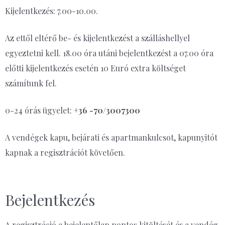
Kijelentkezés: 7.00-10.00.
Az ettől eltérő be- és kijelentkezést a szálláshellyel
egyeztetni kell. 18.00 óra utáni bejelentkezést a 07.00 óra
előtti kijelentkezés esetén 10 Euró extra költséget
számítunk fel.
0-24 órás ügyelet:
+36 -70/3007300
A vendégek kapu, bejárati és apartmankulcsot, kapunyitót
kapnak a regisztrációt követően.
Bejelentkezés
A regisztráció a bejelentőlap pontos kitöltését és a vendég