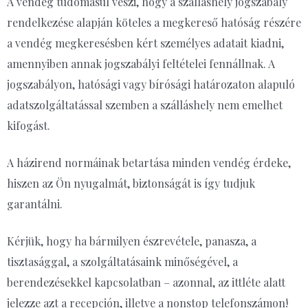
A vendég tudomásul veszi, hogy a szálláshely jogszabály
rendelkezése alapján köteles a megkereső hatóság részére
a vendég megkeresésben kért személyes adatait kiadni,
amennyiben annak jogszabályi feltételei fennállnak. A
jogszabályon, hatósági vagy bírósági határozaton alapuló
adatszolgáltatással szemben a szálláshely nem emelhet
kifogást.
A házirend normáinak betartása minden vendég érdeke,
hiszen az Ön nyugalmát, biztonságát is így tudjuk
garantálni.
Kérjük, hogy ha bármilyen észrevétele, panasza, a
tisztasággal, a szolgáltatásaink minőségével, a
berendezésekkel kapcsolatban – azonnal, az ittléte alatt
jelezze azt a recepción, illetve a nonstop telefonszámon!