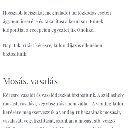
Hosszabb (6éjszakát meghaladó) tartózkodás esetén
ágyneműcserére és takarításra kerül sor. Ennek
időpontját a recepción egyeztetjük Önökkel.
Napi takarítást kérésre, külön díjazás ellenében
biztosítunk.
Mosás, vasalás
Kérésre vasalót és vasalódeszkát biztosítunk. A szálláshely
mosást, vasalást, vegytisztítást nem vállal. A vendég külön
kérésére megszervezzük a vendég ruházatának mosását,
vasalását, vegytisztítását, azonban a mosást stb. végző