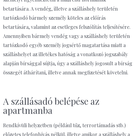
betartására. A vendég, illetve a szálláshely területén
tartózkodó bármely személy köteles az előírás
betartására, valamint az esetleges felszólítás teljesítésére.
Amennyiben bármely vendég vagy a szálláshely területén
tartózkodó egyéb személy jogsértő magatartása miatt a
szálláshelyet az illetékes hatóság a vonatkozó jogszabály
alapján bírsággal sújtja, úgy a szálláshely jogosult a bírság
összegét áthárítani, illetve annak megfizetését követelni.
A szállásadó belépése az
apartmanba
Rendkívüli helyzetben (például tűz, terrortámadás stb.)
előzetes telefonhívás nélkül, illetve amikor a szálláshely a